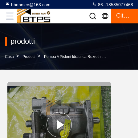
bbonniee@163.com
86--13535077468
Citazione
prodotti
>
>
>
Casa
Prodotti
Pompa A Pistoni Idraulica Rexroth
Pompa Variabil