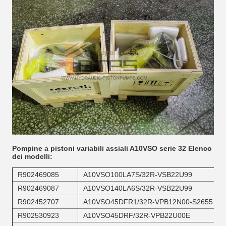
Pompine a pistoni variabili assiali A10VSO serie 32 Elenco
dei modelli:
R902469085
A10VSO100LA7S/32R-VSB22U99
R902469087
A10VSO140LA6S/32R-VSB22U99
R902452707
A10VSO45DFR1/32R-VPB12N00-S2655
R902530923
A10VSO45DRF/32R-VPB22U00E