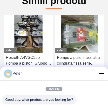
Simili prodotti
video
video
Pompe a pistoni assiali a
RexrothA11VLO130LR2D_
cilindrata fissa serie
NZD12KXX-S Pompa
Rexroth A4FO Pompe a
idraulica Pompa a pistone
Peter
pistoni idrauliche
assiale ad spostamento
zo
Ottenga il migliore prezzo
Ottenga il migliore prezzo
A4FO125_30L-
variabile altamente
PZB25U33, ricambi
affidabile R902037088
1:26 PM
pompa idraulica
A4FO125_30R-
Good day, what product are you looking for?
PPB25N00 A4FO22