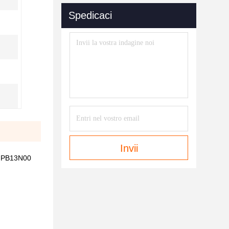
Spedicaci
Invii
-FPB13N00