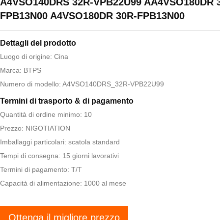
A4VSO140DRS 32R-VPB22U99 AA4VSO180DR 
FPB13N00 A4VSO180DR 30R-FPB13N00
Dettagli del prodotto
Luogo di origine: Cina
Marca: BTPS
Numero di modello: A4VSO140DRS_32R-VPB22U99
Termini di trasporto & di pagamento
Quantità di ordine minimo: 10
Prezzo: NIGOTIATION
Imballaggi particolari: scatola standard
Tempi di consegna: 15 giorni lavorativi
Termini di pagamento: T/T
Capacità di alimentazione: 1000 al mese
Ottenga il migliore prezzo