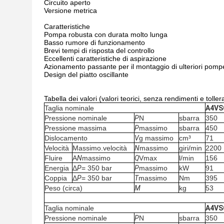
Circuito aperto
Versione metrica
Caratteristiche
Pompa robusta con durata molto lunga
Basso rumore di funzionamento
Brevi tempi di risposta del controllo
Eccellenti caratteristiche di aspirazione
Azionamento passante per il montaggio di ulteriori pomp
Design del piatto oscillante
Tabella dei valori (valori teorici, senza rendimenti e toller
Taglia nominale
A4VS
Pressione nominale
P
N
sbarra
350
Pressione massima
P
massimo
sbarra
450
Dislocamento
V
g massimo
cm³
71
Velocità
Massimo.velocità
N
massimo
giri/min
2200
Fluire
A
N
massimo
Q
Vmax
l/min
156
Energia
Δ
P
= 350 bar
P
massimo
kW
91
Coppia
Δ
P
= 350 bar
T
massimo
Nm
395
Peso (circa)
M
kg
53
Taglia nominale
A4VS
Pressione nominale
P
N
sbarra
350