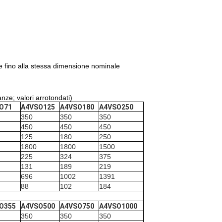
e fino alla stessa dimensione nominale
anze; valori arrotondati)
O71
A4VSO125
A4VSO180
A4VSO250
350
350
350
450
450
450
125
180
250
1800
1800
1500
225
324
375
131
189
219
696
1002
1391
88
102
184
O355
A4VSO500
A4VSO750
A4VSO1000
350
350
350