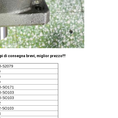
pi di consegna brevi, miglior prezzo!!!
0-S2079
0
0
0
0-SO171
0-SO103
0-SO103
2
2-SO103
4