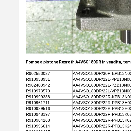
Pompe a pistone Rexroth A4VSO180DR​
in vendita, tem
R902553027
AA4VSO180DR/30R-EPB13N0
R910938931
AA4VSO180DR/22L-PPB13N0
R902403942
AA4VSO180DR/22L-PZB13N0
R910973570
AA4VSO180DR/22L-VPB13N0
R910999388
AA4VSO180DR/22R-KPB13N0
R910961711
AA4VSO180DR/22R-PPB13H0
R910939516
AA4VSO180DR/22R-PPB13H0
R910948197
AA4VSO180DR/22R-PPB13K0
R910984268
AA4VSO180DR/22R-PPB13K0
R910996614
AA4VSO180DR/22R-PPB13K2