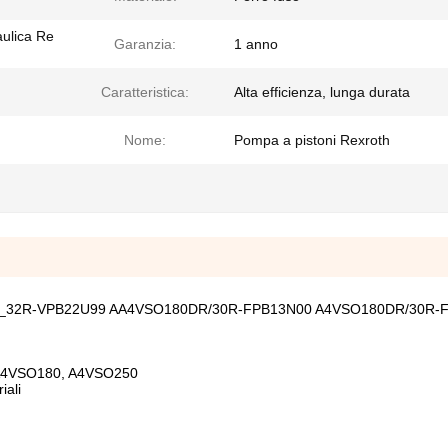
aulica Re
Garanzia:
1 anno
Caratteristica:
Alta efficienza, lunga durata
Nome:
Pompa a pistoni Rexroth
140DRS_32R-VPB22U99 AA4VSO180DR/30R-FPB13N00 A4VSO180DR/30R
, A4VSO180, A4VSO250
iali