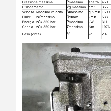
Pressione massima
P
massimo
sbarra
450
Dislocamento
V
g massimo
cm³
355
Velocità
Massimo.velocità
N
massimo
giri/min
1500
Fluire
A
N
massimo
Q
Vmax
l/min
533
Energia
Δ
P
= 350 bar
P
massimo
kW
311
Coppia
Δ
P
= 350 bar
T
massimo
Nm
1976
Peso (circa)
M
kg
207