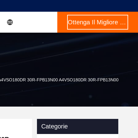
Ottenga Il Migliore Prezzo
99 AA4VSO180DR 30R-FPB13N00 A4VSO180DR 30R-FPB13N00
Categorie