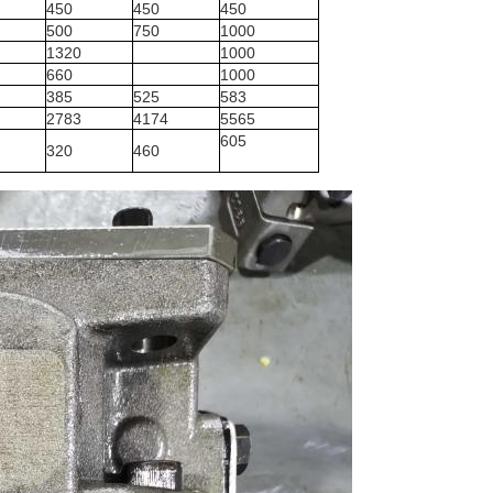
450
450
450
500
750
1000
1320
1000
660
1000
385
525
583
2783
4174
5565
605
320
460