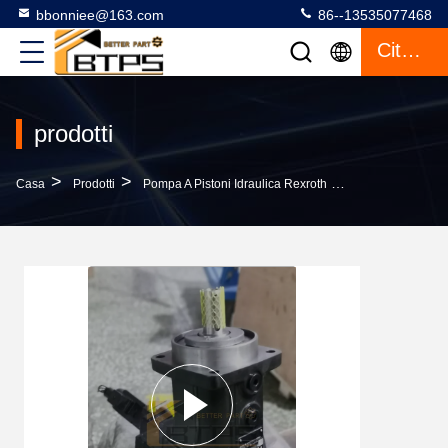
bbonniee@163.com
86--13535077468
Citazione
prodotti
>
>
>
Casa
Prodotti
Pompa A Pistoni Idraulica Rexroth
A7VO55EPD_61-R