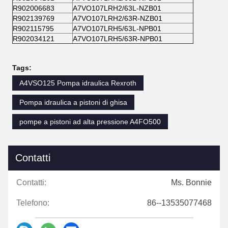
R902006683
A7VO107LRH2/63L-NZB01
R902139769
A7VO107LRH2/63R-NZB01
R902115795
A7VO107LRH5/63L-NPB01
R902034121
A7VO107LRH5/63R-NPB01
Tags:
A4VSO125 Pompa idraulica Rexroth
Pompa idraulica a pistoni di ghisa
pompe a pistoni ad alta pressione A4FO500
Contatti
Contatti:
Ms. Bonnie
Telefono:
86--13535077468