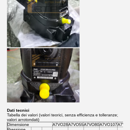
Dati tecnici
Tabella dei valori (valori teorici, senza efficienza e tolleranze;
valori arrotondati)
Dimensione
A7VO28
A7VO55
A7VO80
A7VO107
A7VO
Pressione