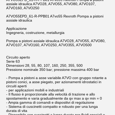
assiale idraulica A7VO28, A7VO55, A7VO80, A7VO107,
A7VO160, A7VO250
A7VO55EPD_61-R-PPB01 A7vo55 Rexroth Pompa a pistoni
assiale idraulica
Applicazione
Ingegneria, costruzione, metallurgia
Pompa a pistoni assiale idraulica A7VO28, A7VO55, A7VO80,
A7VO107, A7VO160, A7VO250, A7VO355, A7VO500
Circuito aperto
Serie 63
Dimensioni 28, 55, 80, 107, 160, 250, 355, 500
Pressione nominale 350 bar; pressione massima 400 bar
- Pompa a pistoni a asse variabile A7VO con gruppo rotante a
pistoni conici, a asse piegato, per azionamenti idrostatici in
circuiti aperti
- per applicazioni mobili e industriali
- Il flusso è proporzionale alla velocità di trazione e allo
spostamento e varia gradualmente da qv max a qv min = 0
- Ampia gamma di comandi e dispositivi di regolazione
- Sistema di cuscinetti compatto e robusto per una lunga
durata di vita
- Disponibile con cuscinetti a lunga durata per fluidi speciali e