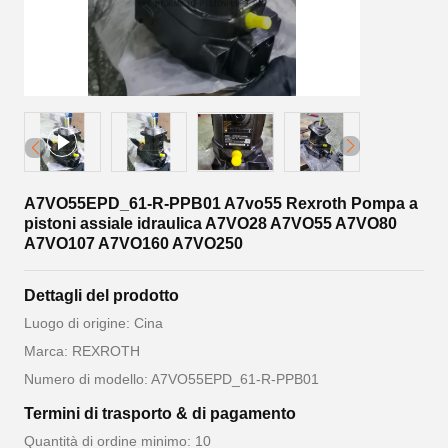
A7VO55EPD_61-R-PPB01 A7vo55 Rexroth Pompa a
pistoni assiale idraulica A7VO28 A7VO55 A7VO80
A7VO107 A7VO160 A7VO250
Dettagli del prodotto
Luogo di origine: Cina
Marca: REXROTH
Numero di modello: A7VO55EPD_61-R-PPB01
Termini di trasporto & di pagamento
Quantità di ordine minimo: 10