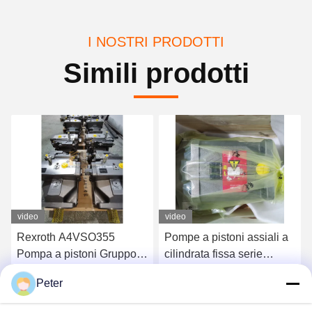
I NOSTRI PRODOTTI
Simili prodotti
video
video
Pompe a pistoni assiali a
RexrothA11VLO130LR2D_10
cilindrata fissa serie
NZD12KXX-S Pompa
Rexroth A4FO Pompe a
idraulica Pompa a pistone
Peter
pistoni idrauliche
assiale ad spostamento
Ottenga il migliore prezzo
Ottenga il migliore prezzo
A4FO125_30L-
variabile altamente