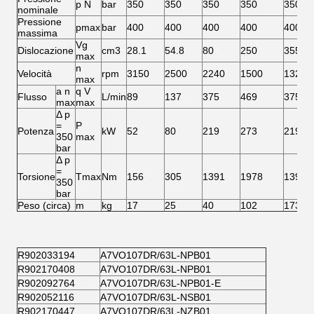
p N
bar
350
350
350
350
350
nominale
Pressione
pmax
bar
400
400
400
400
400
massima
Vg
Dislocazione
cm3
28.1
54.8
80
250
355
max
n
Velocità
rpm
3150
2500
2240
1500
1320
max
a n
q V
Flusso
L/min
89
137
375
469
375
max
max
Δ p
=
P
Potenza
kW
52
80
219
273
219
350
max
bar
Δ p
=
Torsione
Tmax
Nm
156
305
1391
1978
1391
350
bar
Peso (circa)
m
kg
17
25
40
102
173
R902033194
A7VO107DR/63L-NPB01
R902170408
A7VO107DR/63L-NPB01
R902092764
A7VO107DR/63L-NPB01-E
R902052116
A7VO107DR/63L-NSB01
R902170447
A7VO107DR/63L-NZB01