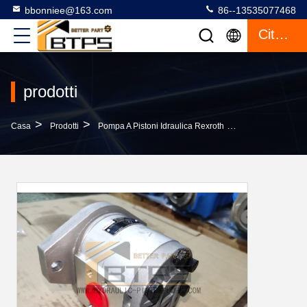
bbonniee@163.com
86--13535077468
Citazione
prodotti
>
>
>
Casa
Prodotti
Pompa A Pistoni Idraulica Rexroth
AZPG-11-038-RD