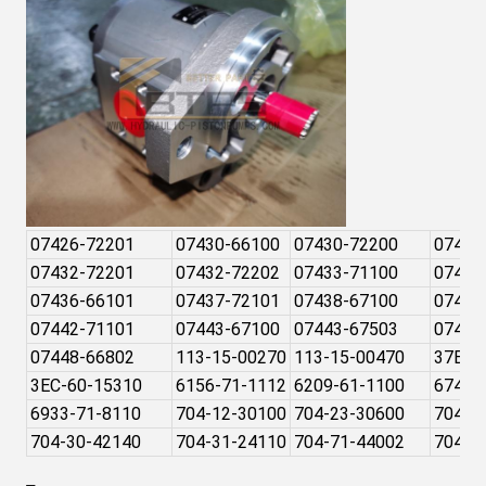
07426-72201
07430-66100
07430-72200
07432
07432-72201
07432-72202
07433-71100
07433
07436-66101
07437-72101
07438-67100
07438
07442-71101
07443-67100
07443-67503
07443
07448-66802
113-15-00270
113-15-00470
37B-1
3EC-60-15310
6156-71-1112
6209-61-1100
6743-
6933-71-8110
704-12-30100
704-23-30600
704-2
704-30-42140
704-31-24110
704-71-44002
704-7