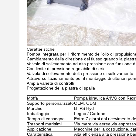
Caratteristiche
Pompa integrata per il rifornimento dell'olio di propulsione
Cambiamento della direzione del flusso quando la piastra
Valvole di sollevamento ad alta pressione con funzione d
Con limite di pressione regolabile di serie
Valvola di sollevamento della pressione di sollevamento
Attraverso l'azionamento per il montaggio di ulteriori p
Ampia varietà di controlli
Progettazione della piastra di spalla
Moffa
Pompa idraulica A4VG con Rexr
Supporto personalizzato
OEM, ODM
Marchio
BTPS Hyd
Imballaggio
Legno / Cartone
Tempo di consegna
Entro 7 giorni dal ricevimento 
Trasporti marittimi
Via mare,via aerea,via espre
Applicazione
Macchine per la costruzione, ca
Caratteristica
Alta efficienza alta pressione b