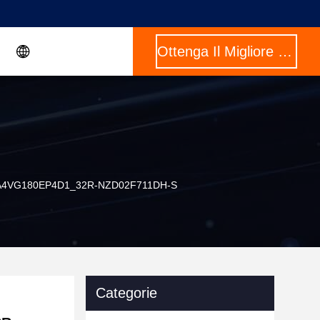
Ottenga Il Migliore Prezzo
roth A4VG180EP4D1_32R-NZD02F711DH-S
Categorie