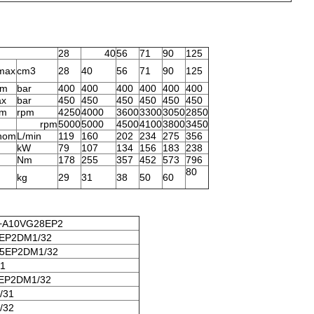
28
40
56
71
90
125
max
cm3
28
40
56
71
90
125
om
bar
400
400
400
400
400
400
ax
bar
450
450
450
450
450
450
om
rpm
4250
4000
3600
3300
3050
2850
rpm
5000
5000
4500
4100
3800
3450
nom
L/min
119
160
202
234
275
356
kW
79
107
134
156
183
238
Nm
178
255
357
452
573
796
80
kg
29
31
38
50
60
+A10VG28EP2
EP2DM1/32
5EP2DM1/32
1
EP2DM1/32
/31
/32