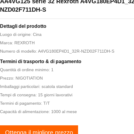
AA4VG125 serie 32 Rexroth A4VG180EP4D1_3
NZD02F711DH-S
Dettagli del prodotto
Luogo di origine: Cina
Marca: REXROTH
Numero di modello: A4VG180EP4D1_32R-NZD02F711DH-S
Termini di trasporto & di pagamento
Quantità di ordine minimo: 1
Prezzo: NIGOTIATION
Imballaggi particolari: scatola standard
Tempi di consegna: 15 giorni lavorativi
Termini di pagamento: T/T
Capacità di alimentazione: 1000 al mese
Ottenga il migliore prezzo