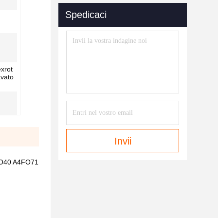
Spedicaci
exrot
avato
Invii
4FO40 A4FO71