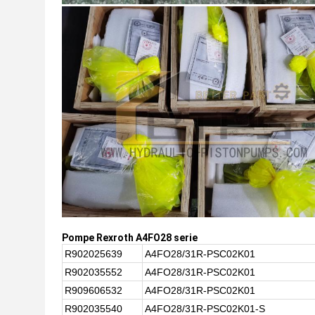
Pompe Rexroth A4FO28 serie
R902025639
A4FO28/31R-PSC02K01
R902035552
A4FO28/31R-PSC02K01
R909606532
A4FO28/31R-PSC02K01
R902035540
A4FO28/31R-PSC02K01-S