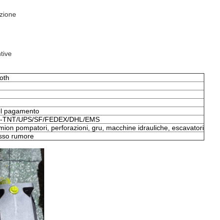
azione
tive
oth
del pagamento
sso-TNT/UPS/SF/FEDEX/DHL/EMS
mion pompatori, perforazioni, gru, macchine idrauliche, escavatori
asso rumore