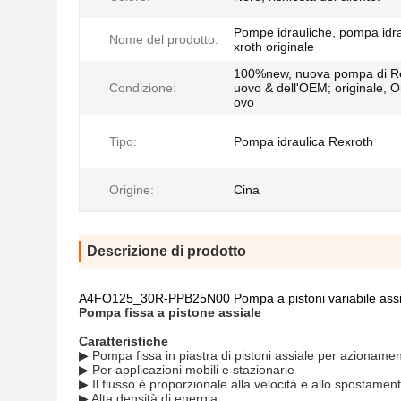
Pompe idrauliche, pompa idr
Nome del prodotto:
xroth originale
100%new, nuova pompa di Re
Condizione:
uovo & dell'OEM; originale, O
ovo
Tipo:
Pompa idraulica Rexroth
Origine:
Cina
Descrizione di prodotto
A4FO125_30R-PPB25N00 Pompa a pistoni variabile assi
Pompa fissa a pistone assiale
Caratteristiche
▶ Pompa fissa in piastra di pistoni assiale per azionamenti
▶ Per applicazioni mobili e stazionarie
▶ Il flusso è proporzionale alla velocità e allo spostament
▶ Alta densità di energia