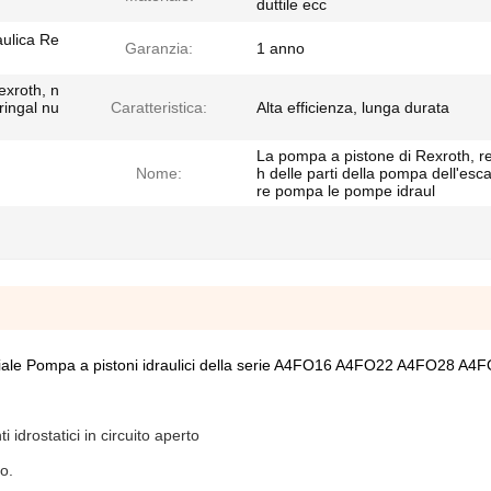
duttile ecc
aulica Re
Garanzia:
1 anno
xroth, n
ringal nu
Caratteristica:
Alta efficienza, lunga durata
La pompa a pistone di Rexroth, r
Nome:
h delle parti della pompa dell'esc
re pompa le pompe idraul
ale Pompa a pistoni idraulici della serie A4FO16 A4FO22 A4FO28 A
 idrostatici in circuito aperto
o.