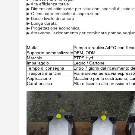
▶ Alta efficienza totale
▶ Dimensioni ottimizzate per situazioni speciali di install
▶ Ottime caratteristiche di aspirazione
▶ Basso livello di rumore
▶ Lunga durata
▶ Progettazione economica
▶ Attraverso l'azionamento per combinare pompe aggiun
Moffa
Pompa idraulica A4FO con Rexr
Supporto personalizzato
OEM, ODM
Marchio
BTPS Hyd
Imballaggio
Legno / Cartone
Tempo di consegna
Entro 7 giorni dal ricevimento 
Trasporti marittimi
Via mare,via aerea,via espre
Applicazione
Macchine per la costruzione, ca
Caratteristica
Alta efficienza alta pressione b