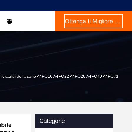
Ottenga Il Migliore Prezzo
i idraulici della serie A4FO16 A4FO22 A4FO28 A4FO40 A4FO71
Categorie
bile