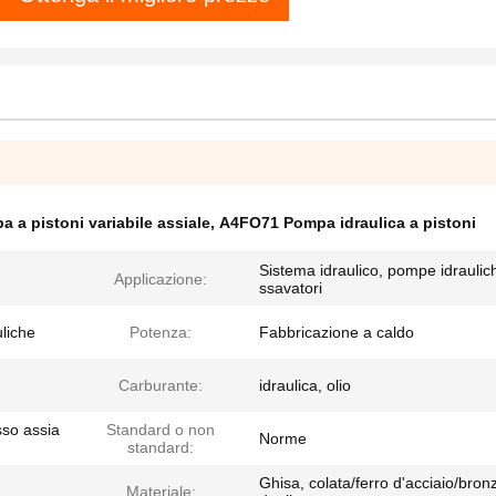
a pistoni variabile assiale
,
A4FO71 Pompa idraulica a pistoni
Sistema idraulico, pompe idraulic
Applicazione:
ssavatori
liche
Potenza:
Fabbricazione a caldo
Carburante:
idraulica, olio
sso assia
Standard o non
Norme
standard:
Ghisa, colata/ferro d'acciaio/bron
Materiale: