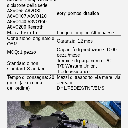
a pistone della serie
A8VO55 A8VO80
eory: pompa idraulica
A8VO107 A8VO120
A8VO140 A8VO160
A8VO200 Rexroth
Rexroth
Marca:
Luogo di origine:Altro paese
Condizione: originale e
Garanzia: 12 mesi
OEM
Capacità di produzione: 1000
MOQ: 1 pezzo
pezzi/mese
Termine di pagamento: L/C,
Standard o non
T/T, Western Union,
standard: Standard
Tradeassurance
Tempo di consegna: 20
Mezzi di trasporto: via mare, via
giorni (a seconda
aerea o
dell'ordine)
DHL/FEDEX/TNT/EMS