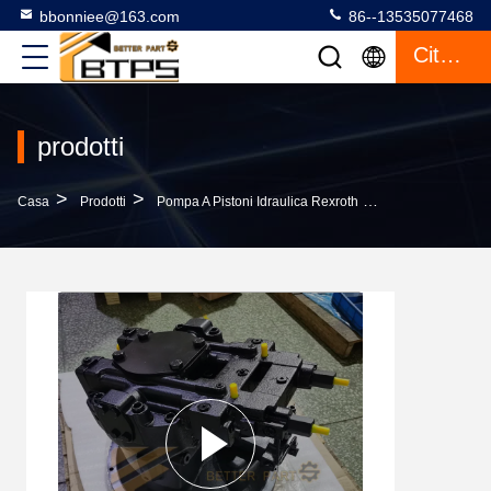
bbonniee@163.com
86--13535077468
Citazione
prodotti
>
>
>
Casa
Prodotti
Pompa A Pistoni Idraulica Rexroth
A8VO200LA1KH2/