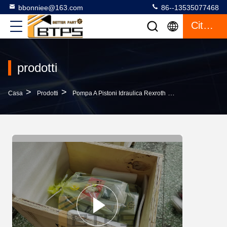
bbonniee@163.com
86--13535077468
Citazione
prodotti
>
>
>
Casa
Prodotti
Pompa A Pistoni Idraulica Rexroth
A4FO125/30R-PPB