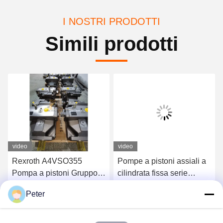
I NOSTRI PRODOTTI
Simili prodotti
video
video
Rexroth A4VSO355
Pompe a pistoni assiali a
Pompa a pistoni Gruppo
cilindrata fissa serie
rotante pompa idraulica
Rexroth A4FO Pompe a
Peter
serie A4VSO
pistoni idrauliche
Ottenga il migliore prezzo
Ottenga il migliore prezzo
A4FO125_30L-
PZB25U33, ricambi