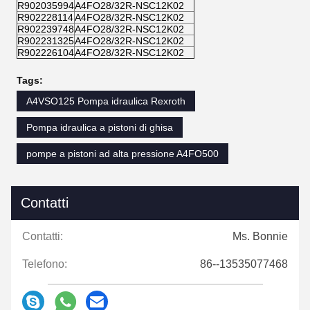
R902035994
A4FO28/32R-NSC12K02
R902228114
A4FO28/32R-NSC12K02
R902239748
A4FO28/32R-NSC12K02
R902231325
A4FO28/32R-NSC12K02
R902226104
A4FO28/32R-NSC12K02
Tags:
A4VSO125 Pompa idraulica Rexroth
Pompa idraulica a pistoni di ghisa
pompe a pistoni ad alta pressione A4FO500
Contatti
Contatti:
Ms. Bonnie
Telefono:
86--13535077468