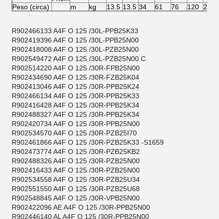
Peso (circa)
m
kg
13.5
13.5
34
61
76
120
220
R902466133
A4F O 125 /30L-PPB25K33
R902419396
A4F O 125 /30L-PPB25N00
R902418008
A4F O 125 /30L-PZB25N00
R902549472
A4F O 125 /30L-PZB25N00 C
R902514220
A4F O 125 /30R-FPB25N00
R902434690
A4F O 125 /30R-FZB25K04
R902413046
A4F O 125 /30R-PPB25K24
R902466134
A4F O 125 /30R-PPB25K33
R902416428
A4F O 125 /30R-PPB25K34
R902488327
A4F O 125 /30R-PPB25K34
R902420734
A4F O 125 /30R-PPB25N00
R902534570
A4F O 125 /30R-PZB25I70
R902461866
A4F O 125 /30R-PZB25K33 -S1659
R902473774
A4F O 125 /30R-PZB25KB2
R902488326
A4F O 125 /30R-PZB25N00
R902416433
A4F O 125 /30R-PZB25N00
R902534558
A4F O 125 /30R-PZB25U34
R902551550
A4F O 125 /30R-PZB25U68
R902548845
A4F O 125 /30R-VPB25N00
R902422096
AE A4F O 125 /30R-PPB25N00
R902446140
AL A4F O 125 /30R-PPB25N00