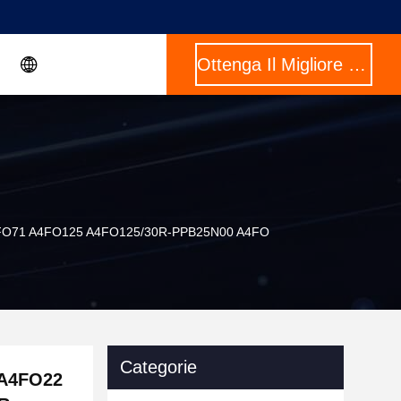
Ottenga Il Migliore Prezzo
 A4FO71 A4FO125 A4FO125/30R-PPB25N00 A4FO
Categorie
 A4FO22