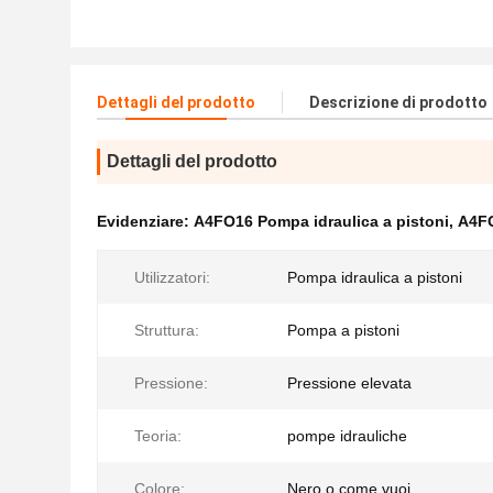
Dettagli del prodotto
Descrizione di prodotto
Dettagli del prodotto
Evidenziare:
A4FO16 Pompa idraulica a pistoni
,
A4FO
Utilizzatori:
Pompa idraulica a pistoni
Struttura:
Pompa a pistoni
Pressione:
Pressione elevata
Teoria:
pompe idrauliche
Colore:
Nero o come vuoi.