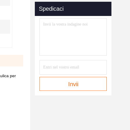
Spedicaci
lica per
Invii