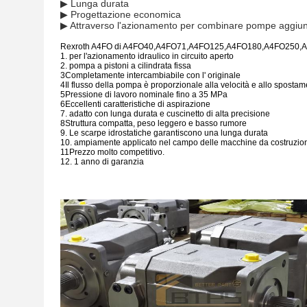
▶ Lunga durata
▶ Progettazione economica
▶ Attraverso l'azionamento per combinare pompe aggiun
Rexroth A4FO di A4FO40,A4FO71,A4FO125,A4FO180,A4FO250,A4FO
1. per l'azionamento idraulico in circuito aperto
2. pompa a pistoni a cilindrata fissa
3Completamente intercambiabile con l' originale
4Il flusso della pompa è proporzionale alla velocità e allo sposta
5Pressione di lavoro nominale fino a 35 MPa
6Eccellenti caratteristiche di aspirazione
7. adatto con lunga durata e cuscinetto di alta precisione
8Struttura compatta, peso leggero e basso rumore
9. Le scarpe idrostatiche garantiscono una lunga durata
10. ampiamente applicato nel campo delle macchine da costruzione
11Prezzo molto competitivo.
12. 1 anno di garanzia