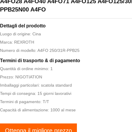
A4FO28 A4FO40 A4FO71 A4FO125 A4FO125/30
PPB25N00 A4FO
Dettagli del prodotto
Luogo di origine: Cina
Marca: REXROTH
Numero di modello: A4FO 250/31R-PPB25
Termini di trasporto & di pagamento
Quantità di ordine minimo: 1
Prezzo: NIGOTIATION
Imballaggi particolari: scatola standard
Tempi di consegna: 15 giorni lavorativi
Termini di pagamento: T/T
Capacità di alimentazione: 1000 al mese
Ottenga il migliore prezzo