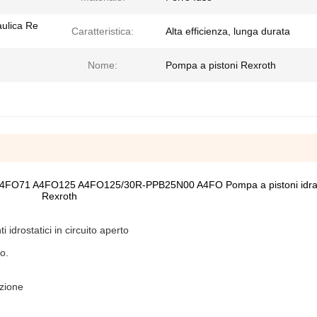
aulica Re
Caratteristica:
Alta efficienza, lunga durata
Nome:
Pompa a pistoni Rexroth
4FO71 A4FO125 A4FO125/30R-PPB25N00 A4FO Pompa a pistoni idrau
Rexroth
 idrostatici in circuito aperto
o.
azione