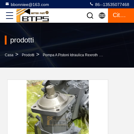
bbonniee@163.com
86--13535077468
Citazione
prodotti
>
>
>
Casa
Prodotti
Pompa A Pistoni Idraulica Rexroth
Pompa Variabil