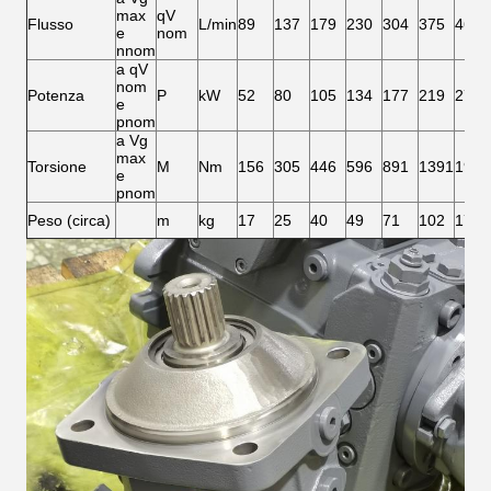
max
qV
Flusso
L/min
89
137
179
230
304
375
469
e
nom
nnom
a qV
nom
Potenza
P
kW
52
80
105
134
177
219
273
e
pnom
a Vg
max
Torsione
M
Nm
156
305
446
596
891
1391
1978
e
pnom
Peso (circa)
m
kg
17
25
40
49
71
102
173