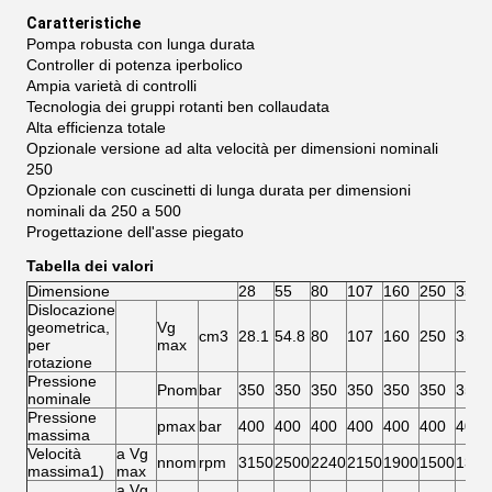
Caratteristiche
Pompa robusta con lunga durata
Controller di potenza iperbolico
Ampia varietà di controlli
Tecnologia dei gruppi rotanti ben collaudata
Alta efficienza totale
Opzionale versione ad alta velocità per dimensioni nominali
250
Opzionale con cuscinetti di lunga durata per dimensioni
nominali da 250 a 500
Progettazione dell'asse piegato
Tabella dei valori
Dimensione
28
55
80
107
160
250
355
Dislocazione
geometrica,
Vg
cm3
28.1
54.8
80
107
160
250
355
per
max
rotazione
Pressione
Pnom
bar
350
350
350
350
350
350
350
nominale
Pressione
pmax
bar
400
400
400
400
400
400
400
massima
Velocità
a Vg
nnom
rpm
3150
2500
2240
2150
1900
1500
1320
massima1)
max
a Vg