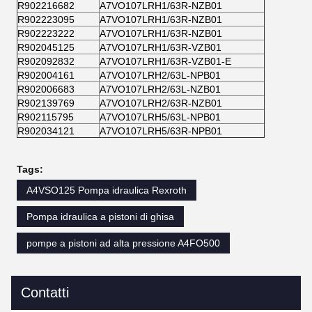
R902216682
A7VO107LRH1/63R-NZB01
R902223095
A7VO107LRH1/63R-NZB01
R902223222
A7VO107LRH1/63R-NZB01
R902045125
A7VO107LRH1/63R-VZB01
R902092832
A7VO107LRH1/63R-VZB01-E
R902004161
A7VO107LRH2/63L-NPB01
R902006683
A7VO107LRH2/63L-NZB01
R902139769
A7VO107LRH2/63R-NZB01
R902115795
A7VO107LRH5/63L-NPB01
R902034121
A7VO107LRH5/63R-NPB01
Tags:
A4VSO125 Pompa idraulica Rexroth
Pompa idraulica a pistoni di ghisa
pompe a pistoni ad alta pressione A4FO500
Contatti