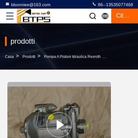
bbonniee@163.com
86--13535077468
Citazione
prodotti
>
>
>
Casa
Prodotti
Pompa A Pistoni Idraulica Rexroth
R902409555 ALA