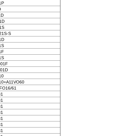
1P
D
1D
1D
1S
21S-S
1D
1S
1F
1S
001F
001D
10
10+A11VO60
FO16/61
31
31
31
31
31
31
31