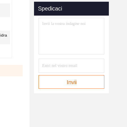
Spedicaci
idra
Invii