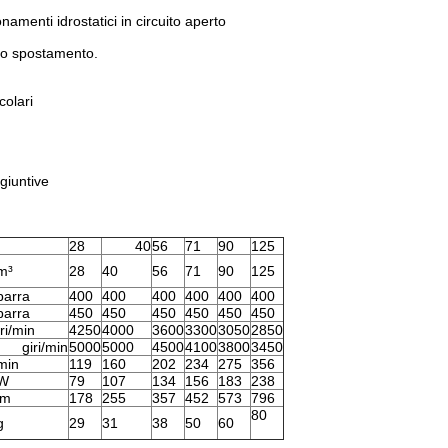
namenti idrostatici in circuito aperto
llo spostamento.
colari
giuntive
28
40
56
71
90
125
m³
28
40
56
71
90
125
barra
400
400
400
400
400
400
barra
450
450
450
450
450
450
iri/min
4250
4000
3600
3300
3050
2850
giri/min
5000
5000
4500
4100
3800
3450
/min
119
160
202
234
275
356
W
79
107
134
156
183
238
m
178
255
357
452
573
796
80
g
29
31
38
50
60