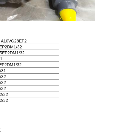
+A10VG28EP2
EP2DM1/32
5EP2DM1/32
1
EP2DM1/32
/31
/32
/32
/32
2/32
2/32
K