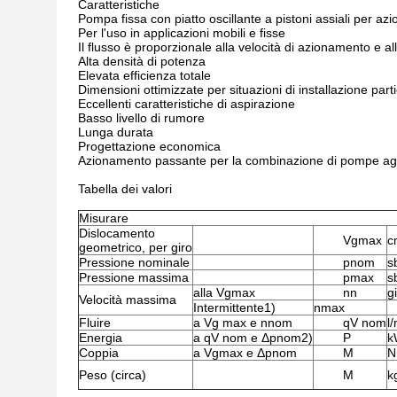
Caratteristiche
Pompa fissa con piatto oscillante a pistoni assiali per azio
Per l'uso in applicazioni mobili e fisse
Il flusso è proporzionale alla velocità di azionamento e a
Alta densità di potenza
Elevata efficienza totale
Dimensioni ottimizzate per situazioni di installazione parti
Eccellenti caratteristiche di aspirazione
Basso livello di rumore
Lunga durata
Progettazione economica
Azionamento passante per la combinazione di pompe ag
Tabella dei valori
Misurare
Dislocamento
Vgmax
c
geometrico, per giro
Pressione nominale
pnom
s
Pressione massima
pmax
s
alla Vgmax
nn
g
Velocità massima
Intermittente1)
nmax
Fluire
a Vg max e nnom
qV nom
l
Energia
a qV nom e Δpnom2)
P
k
Coppia
a Vgmax e Δpnom
M
N
Peso (circa)
M
k