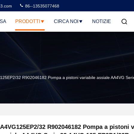
3.com
86--13535077468
SA
PRODOTTI
CIRCA NOI
NOTIZIE
25EP2/32 R902046182 Pompa a pistoni variabile assiale AA4VG S
A4VG125EP2/32 R902046182 Pompa a pistoni va