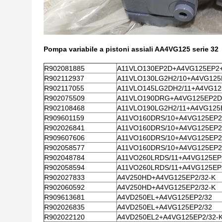
Pompa variabile a pistoni assiali AA4VG125 serie 32
R902081885
A11VLO130EP2D+A4VG125EP2
R902112937
A11VLO130LG2H2/10+A4VG125
R902117055
A11VLO145LG2DH2/11+A4VG12
R902075509
A11VLO190DRG+A4VG125EP2D
R902108468
A11VLO190LG2H2/11+A4VG125
R909601159
A11VO160DRS/10+A4VG125EP2
R902026841
A11VO160DRS/10+A4VG125EP2
R909607606
A11VO160DRS/10+A4VG125EP2
R902058577
A11VO160DRS/10+A4VG125EP2
R902048784
A11VO260LRDS/11+A4VG125EP
R902058594
A11VO260LRDS/11+A4VG125EP
R902027833
A4V250HD+A4VG125EP2/32-K
R902060592
A4V250HD+A4VG125EP2/32-K
R909613681
A4VD250EL+A4VG125EP2/32
R902026835
A4VD250EL+A4VG125EP2/32
R902022120
A4VD250EL2+A4VG125EP2/32-