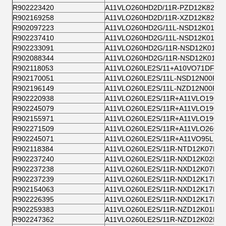
R902223420
A11VLO260HD2D/11R-PZD12K82-S
R902169258
A11VLO260HD2D/11R-XZD12K82-S
R902097223
A11VLO260HD2G/11L-NSD12K01
R902237410
A11VLO260HD2G/11L-NSD12K01
R902233091
A11VLO260HD2G/11R-NSD12K01
R902088344
A11VLO260HD2G/11R-NSD12K01
R902118053
A11VLO260LE2S/11+A10VO71DFR1/
R902170051
A11VLO260LE2S/11L-NSD12N00P-S
R902196149
A11VLO260LE2S/11L-NZD12N00P
R902220938
A11VLO260LE2S/11R+A11VLO190LE
R902245079
A11VLO260LE2S/11R+A11VLO190LE
R902155971
A11VLO260LE2S/11R+A11VLO190LE
R902271509
A11VLO260LE2S/11R+A11VLO260LE
R902245071
A11VLO260LE2S/11R+A11VO95LRD
R902118384
A11VLO260LE2S/11R-NTD12K07RP
R902237240
A11VLO260LE2S/11R-NXD12K02P-S
R902237238
A11VLO260LE2S/11R-NXD12K07P-S
R902237239
A11VLO260LE2S/11R-NXD12K17P-S
R902154063
A11VLO260LE2S/11R-NXD12K17P-S
R902226395
A11VLO260LE2S/11R-NXD12K17P-S
R902259383
A11VLO260LE2S/11R-NZD12K01P
R902247362
A11VLO260LE2S/11R-NZD12K02P-S