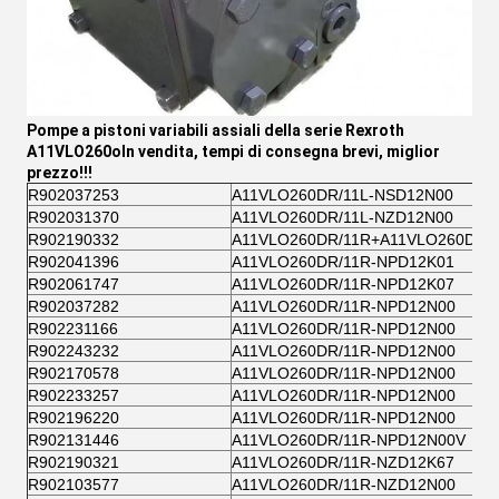
Pompe a pistoni variabili assiali della serie Rexroth
A11VLO260
o
In vendita, tempi di consegna brevi, miglior
prezzo!!!
R902037253
A11VLO260DR/11L-NSD12N00
R902031370
A11VLO260DR/11L-NZD12N00
R902190332
A11VLO260DR/11R+A11VLO260DR/
R902041396
A11VLO260DR/11R-NPD12K01
R902061747
A11VLO260DR/11R-NPD12K07
R902037282
A11VLO260DR/11R-NPD12N00
R902231166
A11VLO260DR/11R-NPD12N00
R902243232
A11VLO260DR/11R-NPD12N00
R902170578
A11VLO260DR/11R-NPD12N00
R902233257
A11VLO260DR/11R-NPD12N00
R902196220
A11VLO260DR/11R-NPD12N00
R902131446
A11VLO260DR/11R-NPD12N00V
R902190321
A11VLO260DR/11R-NZD12K67
R902103577
A11VLO260DR/11R-NZD12N00