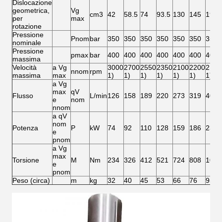
Dislocazione
geometrica,
Vg
cm3
42
58.5
74
93.5
130
145
193
per
max
rotazione
Pressione
Pnom
bar
350
350
350
350
350
350
350
nominale
Pressione
pmax
bar
400
400
400
400
400
400
400
massima
Velocità
a Vg
3000
2700
2550
2350
2100
2200
2100
nnom
rpm
massima
max
1)
1)
1)
1)
1)
1)
1)
a Vg
max
qV
Flusso
L/min
126
158
189
220
273
319
405
e
nom
nnom
a qV
nom
Potenza
P
kW
74
92
110
128
159
186
236
e
pnom
a Vg
max
Torsione
M
Nm
234
326
412
521
724
808
1075
e
pnom
Peso (circa)
m
kg
32
40
45
53
66
76
95