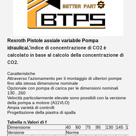
Rexroth Pistole assiale variabile Pompa
L'indice di concentrazione di CO2 è
idraulica
calcolato in base al calcolo della concentrazione di
CO2.
Caratteristiche
Attraverso l'azionamento per il montaggio di ulteriori pompe
fino alla stessa dimensione nominale
Opzionale con pompa di carica per le dimensioni nominali
130...260
Velocità particolarmente elevate sono possibili con la versione
della pompa a motore (A11VLO)
Ampia varietà di controlli
Progettazione della piastra di spalla
Tabella n.
Valori di f
Dimensione
40
60
75
95
130
145
190
Versione
Norme