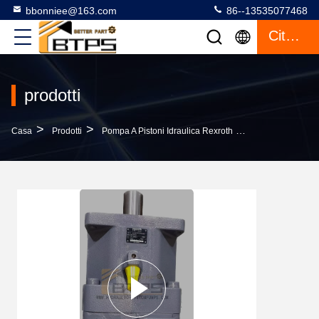
bbonniee@163.com
86--13535077468
Citazione
prodotti
>
>
>
Casa
Prodotti
Pompa A Pistoni Idraulica Rexroth
L'analisi Delle 