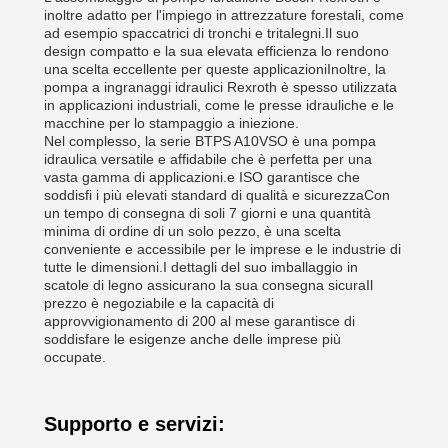
inoltre adatto per l'impiego in attrezzature forestali, come
ad esempio spaccatrici di tronchi e tritalegni.Il suo
design compatto e la sua elevata efficienza lo rendono
una scelta eccellente per queste applicazioniInoltre, la
pompa a ingranaggi idraulici Rexroth è spesso utilizzata
in applicazioni industriali, come le presse idrauliche e le
macchine per lo stampaggio a iniezione.
Nel complesso, la serie BTPS A10VSO è una pompa
idraulica versatile e affidabile che è perfetta per una
vasta gamma di applicazioni.e ISO garantisce che
soddisfi i più elevati standard di qualità e sicurezzaCon
un tempo di consegna di soli 7 giorni e una quantità
minima di ordine di un solo pezzo, è una scelta
conveniente e accessibile per le imprese e le industrie di
tutte le dimensioni.I dettagli del suo imballaggio in
scatole di legno assicurano la sua consegna sicuraIl
prezzo è negoziabile e la capacità di
approvvigionamento di 200 al mese garantisce di
soddisfare le esigenze anche delle imprese più
occupate.
Supporto e servizi: