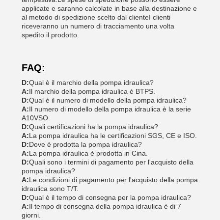
applicate e saranno calcolate in base alla destinazione e
al metodo di spedizione scelto dal clienteI clienti
riceveranno un numero di tracciamento una volta
spedito il prodotto.
FAQ:
D:
Qual è il marchio della pompa idraulica?
A:
Il marchio della pompa idraulica è BTPS.
D:
Qual è il numero di modello della pompa idraulica?
A:
Il numero di modello della pompa idraulica è la serie
A10VSO.
D:
Quali certificazioni ha la pompa idraulica?
A:
La pompa idraulica ha le certificazioni SGS, CE e ISO.
D:
Dove è prodotta la pompa idraulica?
A:
La pompa idraulica è prodotta in Cina.
D:
Quali sono i termini di pagamento per l'acquisto della
pompa idraulica?
A:
Le condizioni di pagamento per l'acquisto della pompa
idraulica sono T/T.
D:
Qual è il tempo di consegna per la pompa idraulica?
A:
Il tempo di consegna della pompa idraulica è di 7
giorni.