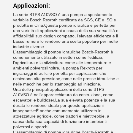
Applicazioni:
La serie BTPS A10VSO è una pompa a spostamento
variabile Bosch Rexroth certificata da SGS, CE e ISO e
prodotta in Cina.Questa pompa idraulica è perfetta per
una varietà di applicazioni a causa della sua versatilità e
affidabilitàIl suo design compatto, l'elevata efficienza e il
basso rumore lo rendono una scelta popolare per molte
industrie diverse.
L'assemblaggio di pompe idrauliche Bosch-Rexroth è
comunemente utilizzato in settori come l'edilizia,
l'agricoltura e la silvicoltura.come alte temperature e
ambienti polverosiInoltre, la pompa Rexroth per
ingranaggi idraulici è perfetta per applicazioni che
richiedono alta pressione,come nelle presse idrauliche e
nelle macchine per lo stampaggio ad iniezione.
Una delle principali applicazioni della serie BTPS
A10VSO è nell'apparecchiatura da costruzione, come
escavatori e bulldozer.La sua elevata potenza e la sua
durata lo rendono ideale per queste applicazioni
impegnativeÈ anche comunemente utilizzato in
attrezzature agricole, come trattori e mietitrebbie, a
causa della sua capacità di funzionare in ambienti
polverosi e sporchi.
L'assemblaggio di pompe idrauliche Bosch-Rexroth è