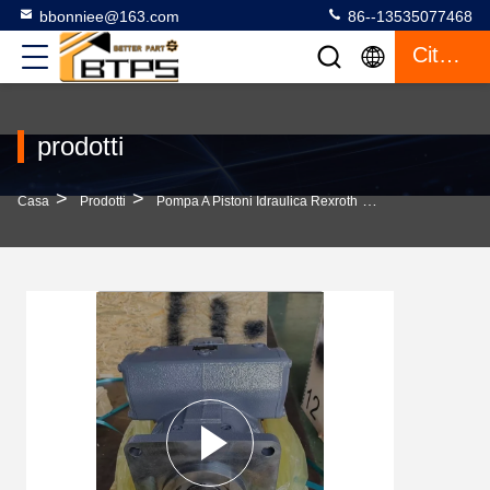
bbonniee@163.com
86--13535077468
Citazione
prodotti
>
>
>
Casa
Prodotti
Pompa A Pistoni Idraulica Rexroth
Pompa Idraulica