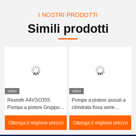
I NOSTRI PRODOTTI
Simili prodotti
video
video
Rexroth A4VSO355
Pompe a pistoni assiali a
Pompa a pistoni Gruppo
cilindrata fissa serie
rotante pompa idraulica
Rexroth A4FO Pompe a
serie A4VSO
pistoni idrauliche
Ottenga il migliore prezzo
Ottenga il migliore prezzo
A4FO125_30L-