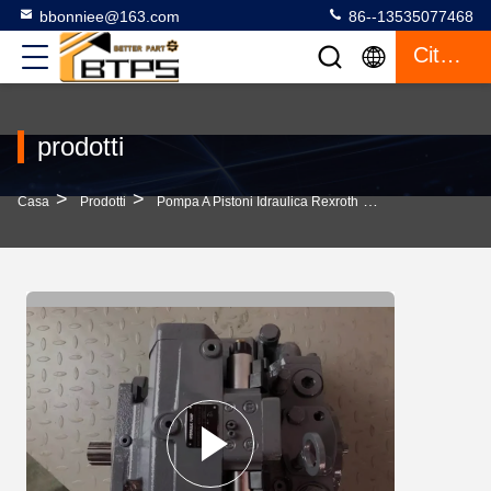
bbonniee@163.com
86--13535077468
Citazione
prodotti
>
>
>
Casa
Prodotti
Pompa A Pistoni Idraulica Rexroth
Aumenta La Tua P