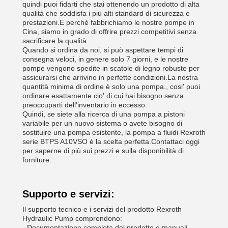
quindi puoi fidarti che stai ottenendo un prodotto di alta
qualità che soddisfa i più alti standard di sicurezza e
prestazioni.E perché fabbrichiamo le nostre pompe in
Cina, siamo in grado di offrire prezzi competitivi senza
sacrificare la qualità.
Quando si ordina da noi, si può aspettare tempi di
consegna veloci, in genere solo 7 giorni, e le nostre
pompe vengono spedite in scatole di legno robuste per
assicurarsi che arrivino in perfette condizioni.La nostra
quantità minima di ordine è solo una pompa., cosi' puoi
ordinare esattamente cio' di cui hai bisogno senza
preoccuparti dell'inventario in eccesso.
Quindi, se siete alla ricerca di una pompa a pistoni
variabile per un nuovo sistema o avete bisogno di
sostituire una pompa esistente, la pompa a fluidi Rexroth
serie BTPS A10VSO è la scelta perfetta.Contattaci oggi
per saperne di più sui prezzi e sulla disponibilità di
forniture.
Supporto e servizi:
Il supporto tecnico e i servizi del prodotto Rexroth
Hydraulic Pump comprendono:
- Documentazione completa del prodotto e manuali