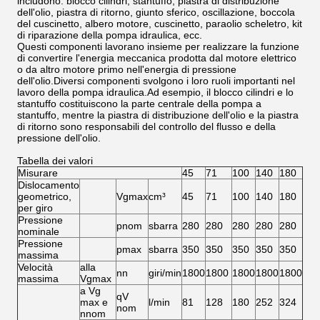
includono: blocco cilindri, stantuffo, piastra di distribuzione
dell'olio, piastra di ritorno, giunto sferico, oscillazione, boccola
del cuscinetto, albero motore, cuscinetto, paraolio scheletro, kit
di riparazione della pompa idraulica, ecc.
Questi componenti lavorano insieme per realizzare la funzione
di convertire l'energia meccanica prodotta dal motore elettrico
o da altro motore primo nell'energia di pressione
dell'olio.Diversi componenti svolgono i loro ruoli importanti nel
lavoro della pompa idraulica.Ad esempio, il blocco cilindri e lo
stantuffo costituiscono la parte centrale della pompa a
stantuffo, mentre la piastra di distribuzione dell'olio e la piastra
di ritorno sono responsabili del controllo del flusso e della
pressione dell'olio.
Tabella dei valori
Misurare
45
71
100
140
180
Dislocamento
geometrico,
Vgmax
cm³
45
71
100
140
180
per giro
Pressione
pnom
sbarra
280
280
280
280
280
nominale
Pressione
pmax
sbarra
350
350
350
350
350
massima
Velocità
alla
nn
giri/min
1800
1800
1800
1800
1800
massima
Vgmax
a Vg
qV
max e
l/min
81
128
180
252
324
nom
nnom