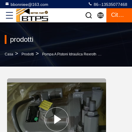
bbonniee@163.com
86--13535077468
Citazione
prodotti
>
>
>
Casa
Prodotti
Pompa A Pistoni Idraulica Rexroth
R902577437 R90