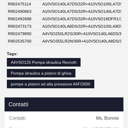
R902475114
A10VSO140LA7DS/32R+A10VSO100LA7DS/3
R902490863
A10VSO140LA7DS/32R+A10VSO140LA7DS/3
R902492688
A10VSO140LA7DS/32R+A10VSO18DFR1/31R
R902473173
A10VSO140LA8DS/32R+A10VSO100LA9DS/3
R902479890
A4VSO250LR2S/30R+A10VSO140LA6DS/32R
R902535700
A4VSO355LR2N/30R+A10VSO140LA8DS/32R
Tags:
A4VSO125 Pompa idraulica Rexroth
Pompa idraulica a pistoni di ghisa
pompe a pistoni ad alta pressione A4FO500
Contatti
Contatti:
Ms. Bonnie