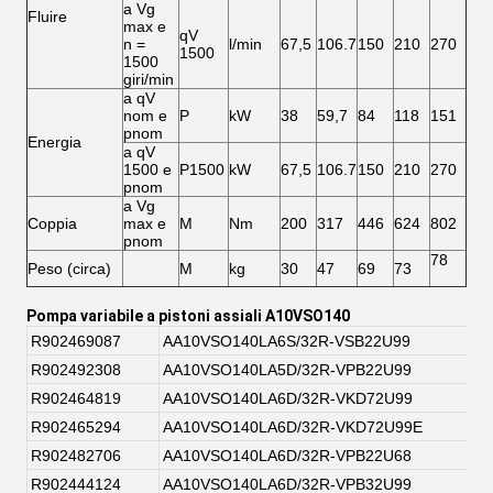
a Vg
Fluire
max e
qV
n =
l/min
67,5
106.7
150
210
270
1500
1500
giri/min
a qV
nom e
P
kW
38
59,7
84
118
151
pnom
Energia
a qV
1500 e
P1500
kW
67,5
106.7
150
210
270
pnom
a Vg
Coppia
max e
M
Nm
200
317
446
624
802
pnom
78
Peso (circa)
M
kg
30
47
69
73
Pompa variabile a pistoni assiali A10VSO140
R902469087
AA10VSO140LA6S/32R-VSB22U99
R902492308
AA10VSO140LA5D/32R-VPB22U99
R902464819
AA10VSO140LA6D/32R-VKD72U99
R902465294
AA10VSO140LA6D/32R-VKD72U99E
R902482706
AA10VSO140LA6D/32R-VPB22U68
R902444124
AA10VSO140LA6D/32R-VPB32U99