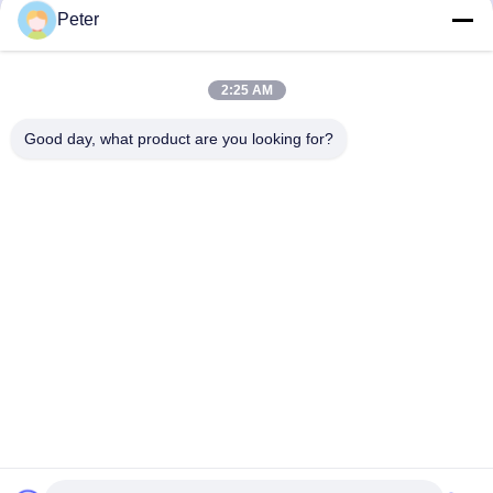
Peter
PZB25U33, ricambi
affidabile R902037
pompa idraulica
A4FO125_30R-
2:25 AM
PPB25N00 A4FO22
A4FO28 A4FO40 A4FO71
Good day, what product are you looking for?
BETTER PARTS MACHINERY CO., LTD.
A4FO125
bbonniee@163.com
86--13535077468
Camera 301-2295, edificio 6, strada Kelin, distretto di Tianhe,
Guangzhou
Buona qualità della Cina Pompe a pistoni idrauliche Fornitore. © di
Copyright 2022-2026 BETTER PARTS Machinery Co., Ltd. . Tutti i diritti
riservati.