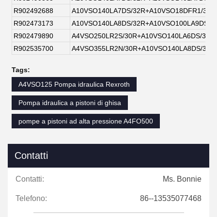
R902492688
A10VSO140LA7DS/32R+A10VSO18DFR1/31R
R902473173
A10VSO140LA8DS/32R+A10VSO100LA9DS/3
R902479890
A4VSO250LR2S/30R+A10VSO140LA6DS/32R
R902535700
A4VSO355LR2N/30R+A10VSO140LA8DS/32R
Tags:
A4VSO125 Pompa idraulica Rexroth
Pompa idraulica a pistoni di ghisa
pompe a pistoni ad alta pressione A4FO500
Contatti
Contatti:
Ms. Bonnie
Telefono:
86--13535077468