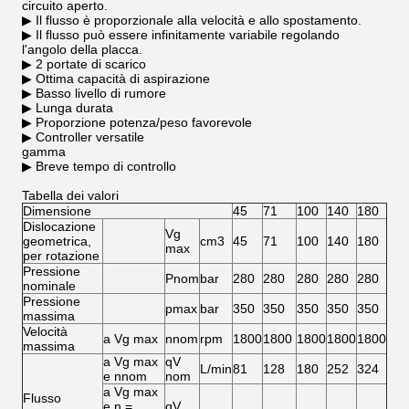
circuito aperto.
▶ Il flusso è proporzionale alla velocità e allo spostamento.
▶ Il flusso può essere infinitamente variabile regolando
l'angolo della placca.
▶ 2 portate di scarico
▶ Ottima capacità di aspirazione
▶ Basso livello di rumore
▶ Lunga durata
▶ Proporzione potenza/peso favorevole
▶ Controller versatile
gamma
▶ Breve tempo di controllo
Tabella dei valori
Dimensione
45
71
100
140
180
Dislocazione
Vg
geometrica,
cm3
45
71
100
140
180
max
per rotazione
Pressione
Pnom
bar
280
280
280
280
280
nominale
Pressione
pmax
bar
350
350
350
350
350
massima
Velocità
a Vg max
nnom
rpm
1800
1800
1800
1800
1800
massima
a Vg max
qV
L/min
81
128
180
252
324
e nnom
nom
a Vg max
Flusso
e n =
qV