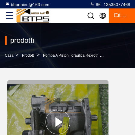
bbonniee@163.com
86--13535077468
Citazione
prodotti
>
>
>
Casa
Prodotti
Pompa A Pistoni Idraulica Rexroth
Pompa A Piston