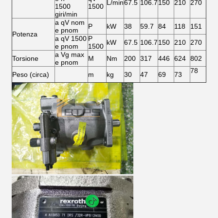
L/min
67.5
106.7
150
210
270
1500
1500
giri/min
a qV nom
P
kW
38
59.7
84
118
151
e pnom
Potenza
a qV 1500
P
kW
67.5
106.7
150
210
270
e pnom
1500
a Vg max
Torsione
M
Nm
200
317
446
624
802
e pnom
78
Peso (circa)
m
kg
30
47
69
73