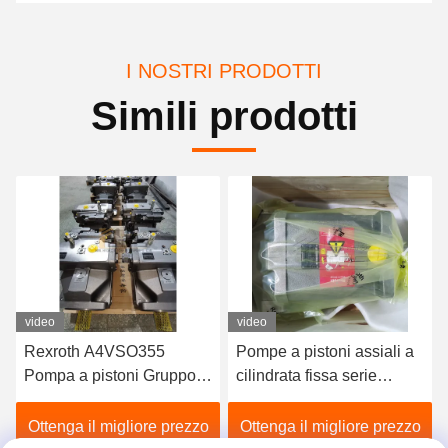
I NOSTRI PRODOTTI
Simili prodotti
video
video
355
Pompe a pistoni assiali a
RexrothA11VLO13
i Gruppo
cilindrata fissa serie
NZD12KXX-S Pom
raulica
Rexroth A4FO Pompe a
idraulica Pompa a p
pistoni idrauliche
assiale ad spostam
ore prezzo
Ottenga il migliore prezzo
Ottenga il migliore
A4FO125_30L-
variabile altamente