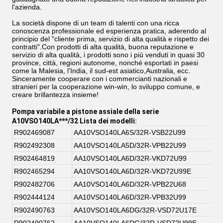
l'azienda.
La società dispone di un team di talenti con una ricca
conoscenza professionale ed esperienza pratica, aderendo al
principio del "cliente prima, servizio di alta qualità e rispetto dei
contratti".Con prodotti di alta qualità, buona reputazione e
servizio di alta qualità, i prodotti sono i più venduti in quasi 30
province, città, regioni autonome, nonché esportati in paesi
come la Malesia, l'India, il sud-est asiatico,Australia, ecc.
Sinceramente cooperare con i commercianti nazionali e
stranieri per la cooperazione win-win, lo sviluppo comune, e
creare brillantezza insieme!
Pompa variabile a pistone assiale della serie
A10VSO140LA***/32 Lista dei modelli:
R902469087
AA10VSO140LA6S/32R-VSB22U99
R902492308
AA10VSO140LA5D/32R-VPB22U99
R902464819
AA10VSO140LA6D/32R-VKD72U99
R902465294
AA10VSO140LA6D/32R-VKD72U99E
R902482706
AA10VSO140LA6D/32R-VPB22U68
R902444124
AA10VSO140LA6D/32R-VPB32U99
R902490763
AA10VSO140LA6DG/32R-VSD72U17E
R902490762
AA10VSO140LA6DG/32R-VSD72U99E