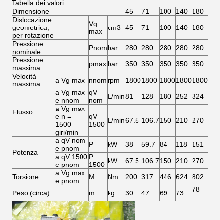
Tabella dei valori
Dimensione
45
71
100
140
180
Dislocazione
Vg
geometrica,
cm3
45
71
100
140
180
max
per rotazione
Pressione
Pnom
bar
280
280
280
280
280
nominale
Pressione
pmax
bar
350
350
350
350
350
massima
Velocità
a Vg max
nnom
rpm
1800
1800
1800
1800
1800
massima
a Vg max
qV
L/min
81
128
180
252
324
e nnom
nom
a Vg max
Flusso
e n =
qV
L/min
67.5
106.7
150
210
270
1500
1500
giri/min
a qV nom
P
kW
38
59.7
84
118
151
e pnom
Potenza
a qV 1500
P
kW
67.5
106.7
150
210
270
e pnom
1500
a Vg max
Torsione
M
Nm
200
317
446
624
802
e pnom
78
Peso (circa)
m
kg
30
47
69
73