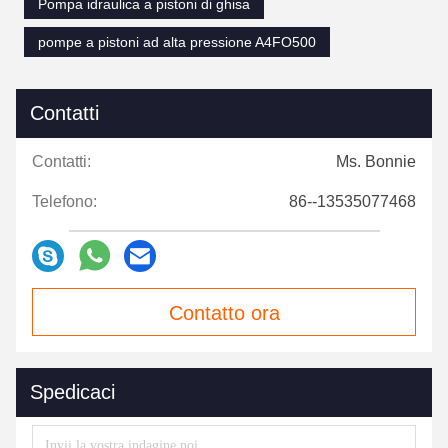
Pompa idraulica a pistoni di ghisa
pompe a pistoni ad alta pressione A4FO500
Contatti
Contatti:
Ms. Bonnie
Telefono:
86--13535077468
Contatto ora
Spedicaci