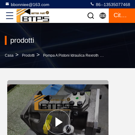
bbonniee@163.com
86--13535077468
Citazione
prodotti
>
>
>
Casa
Prodotti
Pompa A Pistoni Idraulica Rexroth
R902577437 AA10