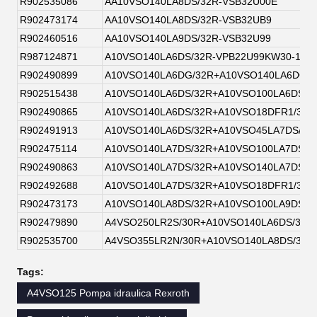
R902535086
AA10VSO140LA8DS/32R-VSB32U00E
R902473174
AA10VSO140LA8DS/32R-VSB32UB9
R902460516
AA10VSO140LA9DS/32R-VSB32U99
R987124871
A10VSO140LA6DS/32R-VPB22U99KW30-145
R902490899
A10VSO140LA6DG/32R+A10VSO140LA6DG/3
R902515438
A10VSO140LA6DS/32R+A10VSO100LA6DS/3
R902490865
A10VSO140LA6DS/32R+A10VSO18DFR1/31R
R902491913
A10VSO140LA6DS/32R+A10VSO45LA7DS/32
R902475114
A10VSO140LA7DS/32R+A10VSO100LA7DS/3
R902490863
A10VSO140LA7DS/32R+A10VSO140LA7DS/3
R902492688
A10VSO140LA7DS/32R+A10VSO18DFR1/31R
R902473173
A10VSO140LA8DS/32R+A10VSO100LA9DS/3
R902479890
A4VSO250LR2S/30R+A10VSO140LA6DS/32R
R902535700
A4VSO355LR2N/30R+A10VSO140LA8DS/32R
Tags:
A4VSO125 Pompa idraulica Rexroth