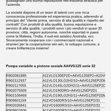
guadagnato una buona reputazione nell'industria idraulica per
l'azienda.
La società dispone di un team di talenti con una ricca
conoscenza professionale ed esperienza pratica, aderendo al
principio del "cliente prima, servizio di alta qualità e rispetto dei
contratti".Con prodotti di alta qualità, buona reputazione e
servizio di alta qualità, i prodotti sono i più venduti in quasi 30
province, città, regioni autonome, nonché esportati in paesi
come la Malesia, l'India, il sud-est asiatico,Australia, ecc.
Sinceramente cooperare con i commercianti nazionali e
stranieri per la cooperazione win-win, lo sviluppo comune, e
creare brillantezza insieme!
Pompa variabile a pistone assiale AA4VG125 serie 32
R902081885
A11VLO130EP2D+A4VG125EP2+A10VG2
R902112937
A11VLO130LG2H2/10+A4VG125EP2DM1/
R902117055
A11VLO145LG2DH2/11+A4VG125EP2DM1
R902075509
A11VLO190DRG+A4VG125EP2D1
R902108468
A11VLO190LG2H2/11+A4VG125EP2DM1/
R909601159
A11VO160DRS/10+A4VG125EP2/31
R902026841
A11VO160DRS/10+A4VG125EP2/32
R909607606
A11VO160DRS/10+A4VG125EP2/32