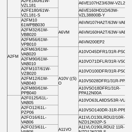
A2FE160/61W-
A6VE107HZ3/63W-VZL22X
VZL181
A2FE180/61W-
A6VE160HD1D/63W-
VZL181-S
VZL38800B-Y
A2FM10
A6VM107HA2T/63W-VAB01
61WPBB030
A2FM32/61W-
A6VM
A6VM160HA2T/63W-VAB02
VBB020
A2FM56/61W-
A6VM200EP2
VPB010
A2FM63/61W-
A10VO45DFR1/31R-PSC12
VAB020
A2FM
A2FM90/61W-
A10VO71DFLR/31R-VSC42
VAB010
A2FM107/61W-
A10VO100DFR/31R-PSC62
VZB020
A2FM12/61W-
A10V ((S)
A10VS028DFR1/31R-PPA1
VAB040
O
A2FM80/61W-
A10VSO18DFR1/31R-
PPB040
PPA12N00A
A2F0125/61L-
A10VO63LA8DS/53R-VUC1
VAB05
A2FO12/61L-
A10VSO140DR-31R-PPB12
PZP06
A2FO16/61L-
A11VLO130LRDU2/10R-
VAB06
NZD12K02P-S
A2FO23/61L-
A11VLO190LRDU2 11R-
A11VO
VAB05
NZD12K02P-S