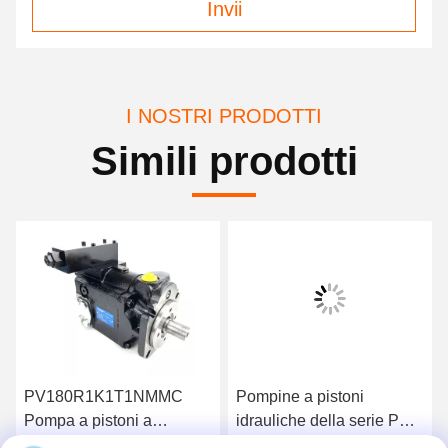
Invii
I NOSTRI PRODOTTI
Simili prodotti
PV180R1K1T1NMMC
Pompine a pistoni
Pompa a pistoni a
idrauliche della serie PV
spostamento variabile
di Parker PV063 PV080