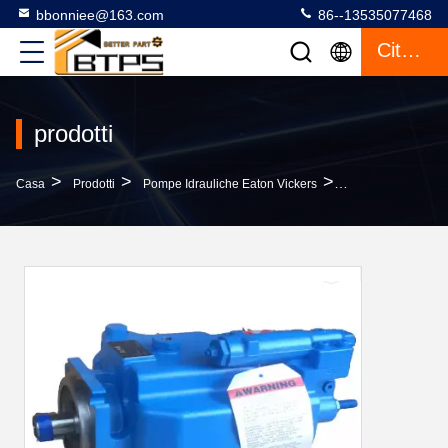
bbonniee@163.com
86--13535077468
Citazione
prodotti
>
>
>
Casa
Prodotti
Pompe Idrauliche Eaton Vickers
Vickers PVQ10 P