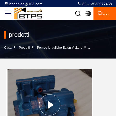
bbonniee@163.com
86--13535077468
Citazione
prodotti
>
>
>
Casa
Prodotti
Pompe Idrauliche Eaton Vickers
PVE19 PVE21 PV