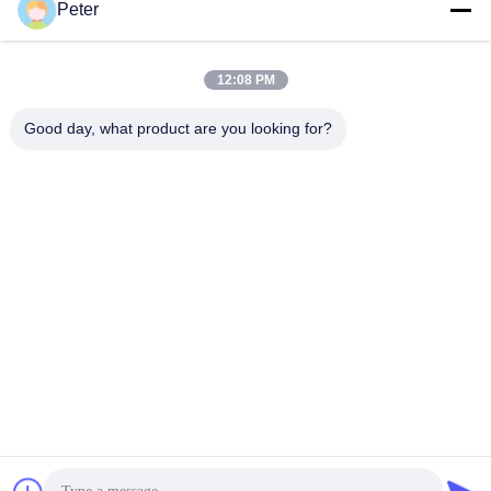
Peter
12:08 PM
Good day, what product are you looking for?
Tags:
Pompa idraulica Eaton a pompaggio variabile
Pompa idraulica avanzata 420 Eaton
Il regolamento (CE) n.
Contatti