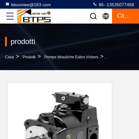
bbonniee@163.com
86--13535077468
Citazione
prodotti
>
>
>
Casa
Prodotti
Pompe Idrauliche Eaton Vickers
PV016 PV028 Pomp