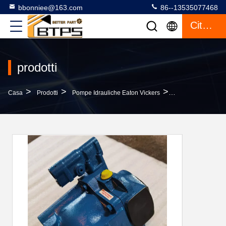
bbonniee@163.com
86--13535077468
Citazione
prodotti
>
>
>
Casa
Prodotti
Pompe Idrauliche Eaton Vickers
Vickers PVE 19 