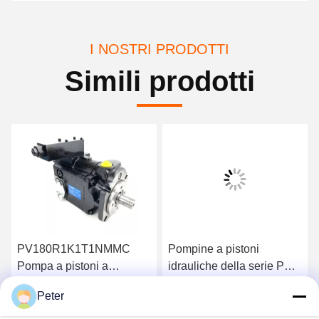
I NOSTRI PRODOTTI
Simili prodotti
PV180R1K1T1NMMC
Pompine a pistoni
Pompa a pistoni a
idrauliche della serie PV
spostamento variabile
di Parker PV063 PV080
Peter
00A1AA100CD0A
PV032 PV80 PV092
PV092 PV140 PV180
Ottenga il migliore prezzo
Ottenga il migliore prezzo
PV140 PV180
PV270 PV360