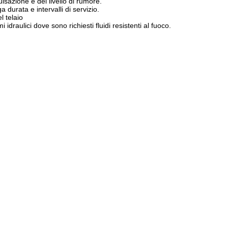
lsazione e del livello di rumore.
 durata e intervalli di servizio.
l telaio
 idraulici dove sono richiesti fluidi resistenti al fuoco.