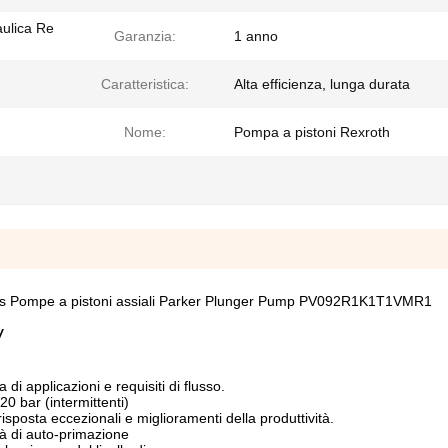
aulica Re
Garanzia:
1 anno
Caratteristica:
Alta efficienza, lunga durata
Nome:
Pompa a pistoni Rexroth
s Pompe a pistoni assiali Parker Plunger Pump PV092R1K1T1VMR1
V
 applicazioni e requisiti di flusso.
20 bar (intermittenti)
 risposta eccezionali e miglioramenti della produttività.
ità di auto-primazione