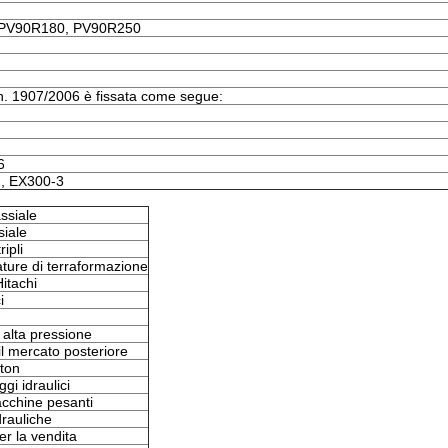
 PV90R180, PV90R250
) n. 1907/2006 è fissata come segue:
6
, EX300-3
ssiale
siale
ripli
ature di terraformazione
Hitachi
i
 alta pressione
il mercato posteriore
aton
i idraulici
cchine pesanti
drauliche
r la vendita