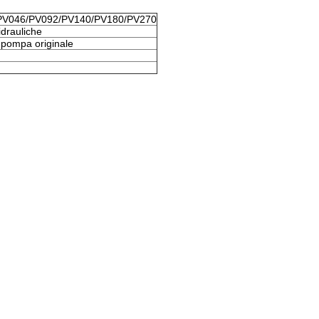
32/PV046/PV092/PV140/PV180/PV270
idrauliche
 pompa originale