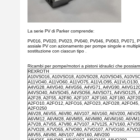
La serie PV di Parker comprende:
PV016, PV020, PV023, PV040, PV046, PV063, PV071, PV
assiale PV con azionamento per pompe singole e multiple t
sostituzione con ciascun tipo .
Ricambi per pompe/motori a pistoni idraulici che possiamo
REXROTH
A10VSO16, A10VSO18, A10VSO28, A10VSO45, A10VS
A11VO40, A11VO60, A11VO75, A11VLO95, A11VLO130,
A4VG28, A4VG40, A4VG56, A4VG71, A4VG90, A4VG12
A4VSO40, A4VSO45, A4VSO56, A4VSO71, A4VSO125, 
A2F28, A2F55, A2F80, A2F107, A2F160, A2F180, A2F2
A2FO10, A2FO12, A2FO16, A2FO23, A2FO28, A2FO45,
A2FO250
A6V28, A6V55, A6V80, A6V107, A6V160, A6V200, A6V2
A6VM12, A6VM28, A6VM55, A6VM80, A6VM160, A6VM1
A7V28, A7V55, A7V80, A7V107, A7V125, A7V160, A7V3
A7VO28, A7VO55, A7VO80, A7VO107, A7VO160, A7VO
A8V55, A8V80, A8V107, A8V160, A8V200