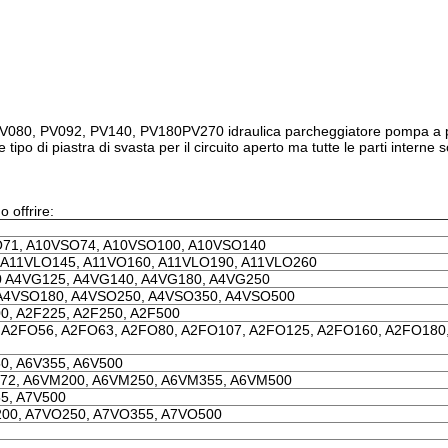
080, PV092, PV140, PV180PV270 idraulica parcheggiatore pompa a p
ipo di piastra di svasta per il circuito aperto ma tutte le parti interne
 offrire:
O71, A10VSO74, A10VSO100, A10VSO140
 A11VLO145, A11VO160, A11VLO190, A11VLO260
0 A4VG125, A4VG140, A4VG180, A4VG250
A4VSO180, A4VSO250, A4VSO350, A4VSO500
00, A2F225, A2F250, A2F500
 A2FO56, A2FO63, A2FO80, A2FO107, A2FO125, A2FO160, A2FO180
50, A6V355, A6V500
72, A6VM200, A6VM250, A6VM355, A6VM500
55, A7V500
200, A7VO250, A7VO355, A7VO500