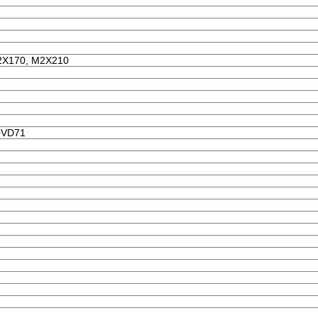
2X170, M2X210
0VD71