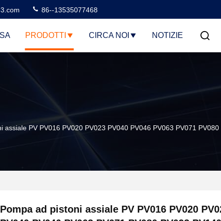
3.com
86--13535077468
SA
PRODOTTI
CIRCA NOI
NOTIZIE
ni assiale PV PV016 PV020 PV023 PV040 PV046 PV063 PV071 PV08
Pompa ad pistoni assiale PV PV016 PV020 PV0