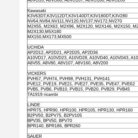
A8VO55, A8VO80, A8VO107, A8VO160, A8VO200
Kawasaki
K3V63DT,K3V112DT,K3V140DT,K3V180DT,K3V280
NV64,NV84,NV111,NV120,NV137,NV172,NV270
M2X55, M2X63, M2X96, M2X120, M2X146, M2X150, M
M2X130,M5X180
MX150,MX173,MX500
UCHIDA
AP2D12, AP2D21, AP2D25, AP2D36
A10VD17, A10VD23, A10VD28, A10VD40, A10VD43, A1
A8V55, A8V80, A8V107, A8V160, A8V200
VICKERS
PVH57, PVH74, PVH98, PVH131, PVH141
PVE12, PVE19, PVE21, PVE27, PVE35, PVE47, PVE62
PVB5, PVB6, PVB10, PVB15, PVB20, PVB29, PVB45
TA1919 ricambi
LINDE
HPR75, HPR90, HPR100, HPR105, HPR130, HPR160
B2PV50, B2PV75, B2PV105
BPV35, BPV50, BPV70
BPR140, BPR186, BPR260
SAUER