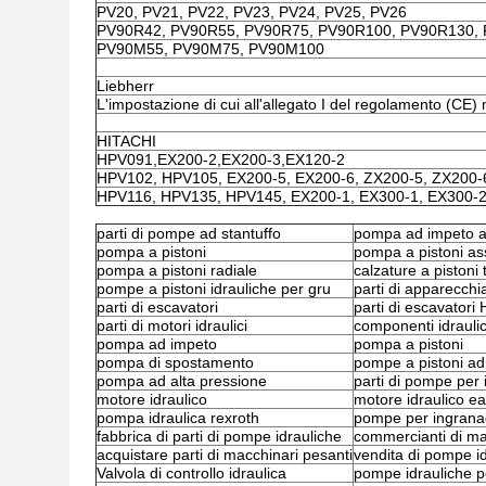
PV20, PV21, PV22, PV23, PV24, PV25, PV26
PV90R42, PV90R55, PV90R75, PV90R100, PV90R130,
PV90M55, PV90M75, PV90M100
Liebherr
L'impostazione di cui all'allegato I del regolamento (CE
HITACHI
HPV091,EX200-2,EX200-3,EX120-2
HPV102, HPV105, EX200-5, EX200-6, ZX200-5, ZX200-
HPV116, HPV135, HPV145, EX200-1, EX300-1, EX300-2
parti di pompe ad stantuffo
pompa ad impeto a
pompa a pistoni
pompa a pistoni as
pompa a pistoni radiale
calzature a pistoni t
pompe a pistoni idrauliche per gru
parti di apparecchi
parti di escavatori
parti di escavatori 
parti di motori idraulici
componenti idraulic
pompa ad impeto
pompa a pistoni
pompa di spostamento
pompe a pistoni ad
pompa ad alta pressione
parti di pompe per 
motore idraulico
motore idraulico e
pompa idraulica rexroth
pompe per ingranagg
fabbrica di parti di pompe idrauliche
commercianti di ma
acquistare parti di macchinari pesanti
vendita di pompe i
Valvola di controllo idraulica
pompe idrauliche pe