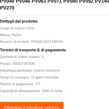
PV040 PV046 PV063 PV071 PV080 PV092 PV14
PV270
Dettagli del prodotto
Luogo di origine: Cina
Marca: Parker
Numero di modello: PV092L1K1T1NFDS
Termini di trasporto & di pagamento
Quantità di ordine minimo: 2
Prezzo: NIGOTIATION
Imballaggi particolari: scatola standard
Tempi di consegna: 15 giorni lavorativi
Termini di pagamento: T/T
Capacità di alimentazione: 1000 al mese
Ottenga il migliore prezzo