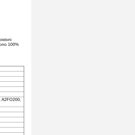
istoni
 sono 100%
, A2FO200,