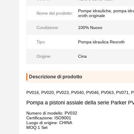
Pompe idrauliche, pompa idr
Nome del prodotto:
xroth originale
Condizione:
100% Nuovo
Tipo:
Pompa idraulica Rexroth
Origine:
Cina
Descrizione di prodotto
PV016, PV020, PV023, PV040, PV046, PV063, PV071, PV
Pompa a pistoni assiale della serie Parker P
Numero di modello: PV032
Certificazione: ISO9001
Luogo di origine: CHINA
MOQ:1 Set