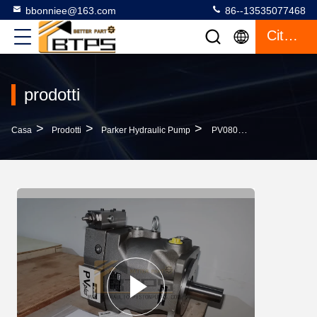
bbonniee@163.com
86--13535077468
Citazione
prodotti
>
>
>
Casa
Prodotti
Parker Hydraulic Pump
PV080L1K1T1NFWS Parker Pompa Idraulica Sostituzione Pompa A Pistoni Originale