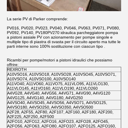
La serie PV di Parker comprende:
PV016, PV020, PV023, PV040, PV046, PV063, PV071, PV080,
PV092, PV140, PV180PV270 idraulica parcheggiatore pompa
a pistoni assiale PV con azionamento per pompe singole e
multiple tipo di piastra di svasta per il circuito aperto ma tutte le
parti interne sono 100% sostituzione con ciascun tipo .
Ricambi per pompe/motori a pistoni idraulici che possiamo
offrire:
REXROTH
A10VSO16, A10VSO18, A10VSO28, A10VSO45, A10VSO71,
A10VSO74, A10VSO100, A10VSO140
A11VO40, A11VO60, A11VO75, A11VLO95, A11VLO130,
A11VLO145, A11VO160, A11VLO190, A11VLO260
A4VG28, A4VG40, A4VG56, A4VG71, A4VG90, A4VG120
A4VG125, A4VG140, A4VG180, A4VG250
A4VSO40, A4VSO45, A4VSO56, A4VSO71, A4VSO125,
A4VSO180, A4VSO250, A4VSO350, A4VSO500
A2F28, A2F55, A2F80, A2F107, A2F160, A2F180, A2F200,
A2F225, A2F250, A2F500
A2FO10, A2FO12, A2FO16, A2FO23, A2FO28, A2FO45,
A2FO56, A2FO63, A2FO80, A2FO107, A2FO125, A2FO160,