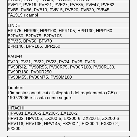
PVE12, PVE19, PVE21, PVE27, PVE35, PVE47, PVE62
PVB5, PVB6, PVB10, PVB15, PVB20, PVB29, PVB45
TA1919 ricambi
LINDE
HPR75, HPR90, HPR100, HPR105, HPR130, HPR160
B2PV50, B2PV75, B2PV105
BPV35, BPV50, BPV70
BPR140, BPR186, BPR260
SAUER
PV20, PV21, PV22, PV23, PV24, PV25, PV26
PV90R42, PV90R55, PV90R75, PV90R100, PV90R130,
PV90R180, PV90R250
PV90M55, PV90M75, PV90M100
Liebherr
L'impostazione di cui all'allegato I del regolamento (CE) n.
1907/2006 è fissata come segue:
HITACHI
HPV091,EX200-2,EX200-3,EX120-2
HPV102, HPV105, EX200-5, EX200-6, ZX200-5, ZX200-6
HPV116, HPV135, HPV145, EX200-1, EX300-1, EX300-2,
EX300-