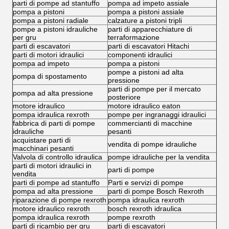
parti di pompe ad stantuffo
pompa ad impeto assiale
pompa a pistoni
pompa a pistoni assiale
pompa a pistoni radiale
calzature a pistoni tripli
pompe a pistoni idrauliche
parti di apparecchiature di
per gru
terraformazione
parti di escavatori
parti di escavatori Hitachi
parti di motori idraulici
componenti idraulici
pompa ad impeto
pompa a pistoni
pompe a pistoni ad alta
pompa di spostamento
pressione
parti di pompe per il mercato
pompa ad alta pressione
posteriore
motore idraulico
motore idraulico eaton
pompa idraulica rexroth
pompe per ingranaggi idraulici
fabbrica di parti di pompe
commercianti di macchine
idrauliche
pesanti
acquistare parti di
vendita di pompe idrauliche
macchinari pesanti
Valvola di controllo idraulica
pompe idrauliche per la vendita
parti di motori idraulici in
parti di pompe
vendita
parti di pompe ad stantuffo
Parti e servizi di pompe
pompa ad alta pressione
parti di pompe Bosch Rexroth
riparazione di pompe rexroth
pompa idraulica rexroth
motore idraulico rexroth
bosch rexroth idraulica
pompa idraulica rexroth
pompe rexroth
parti di ricambio per gru
parti di escavatori