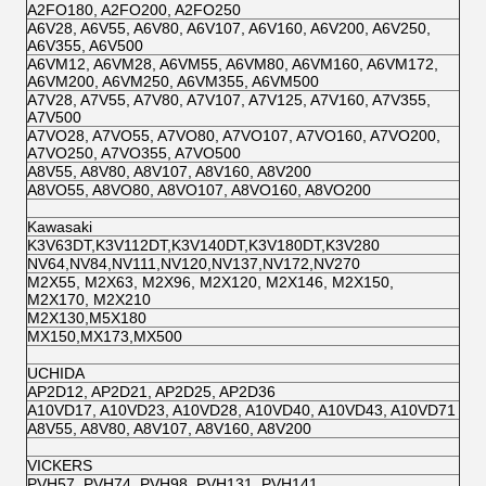
A2FO180, A2FO200, A2FO250
A6V28, A6V55, A6V80, A6V107, A6V160, A6V200, A6V250,
A6V355, A6V500
A6VM12, A6VM28, A6VM55, A6VM80, A6VM160, A6VM172,
A6VM200, A6VM250, A6VM355, A6VM500
A7V28, A7V55, A7V80, A7V107, A7V125, A7V160, A7V355,
A7V500
A7VO28, A7VO55, A7VO80, A7VO107, A7VO160, A7VO200,
A7VO250, A7VO355, A7VO500
A8V55, A8V80, A8V107, A8V160, A8V200
A8VO55, A8VO80, A8VO107, A8VO160, A8VO200
Kawasaki
K3V63DT,K3V112DT,K3V140DT,K3V180DT,K3V280
NV64,NV84,NV111,NV120,NV137,NV172,NV270
M2X55, M2X63, M2X96, M2X120, M2X146, M2X150,
M2X170, M2X210
M2X130,M5X180
MX150,MX173,MX500
UCHIDA
AP2D12, AP2D21, AP2D25, AP2D36
A10VD17, A10VD23, A10VD28, A10VD40, A10VD43, A10VD71
A8V55, A8V80, A8V107, A8V160, A8V200
VICKERS
PVH57, PVH74, PVH98, PVH131, PVH141